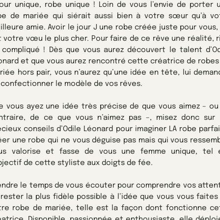
jour unique, robe unique ! Loin de vous l’envie de porter 
be de mariée qui siérait aussi bien à votre sœur qu’à vo
lleure amie. Avoir le jour J une robe créée juste pour vous, 
 votre vœu le plus cher. Pour faire de ce rêve une réalité, r
 compliqué ! Dès que vous aurez découvert le talent d’Od
onard et que vous aurez rencontré cette créatrice de robes
riée hors pair, vous n’aurez qu’une idée en tête, lui deman
 confectionner le modèle de vos rêves.
e vous ayez une idée très précise de que vous aimez – ou
ntraire, de ce que vous n’aimez pas –, misez donc sur 
écieux conseils d’Odile Léonard pour imaginer LA robe parfai
éer une robe qui ne vous déguise pas mais qui vous ressemb
us valorise et fasse de vous une femme unique, tel 
bjectif de cette styliste aux doigts de fée.
endre le temps de vous écouter pour comprendre vos atten
 rester la plus fidèle possible à l’idée que vous vous faites
tre robe de mariée, telle est la façon dont fonctionne ce
éatrice. Disponible, passionnée et enthousiaste, elle déploi