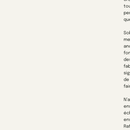
to
pe
qu
So
me
an
fo
de
fa
si
de
fai
N’
en
éc
en
Raf