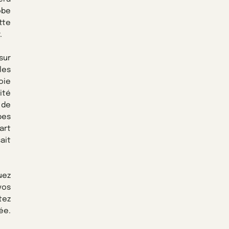
obe
tte
.
sur
les
oie
ité
 de
bes
art
ait
uez
vos
tez
ée.