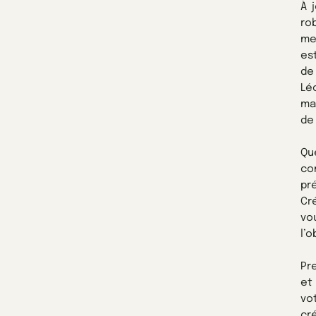
À 
ro
mei
est
de
Lé
ma
de
Qu
co
pr
Cr
vo
l’o
Pr
et
vo
cr