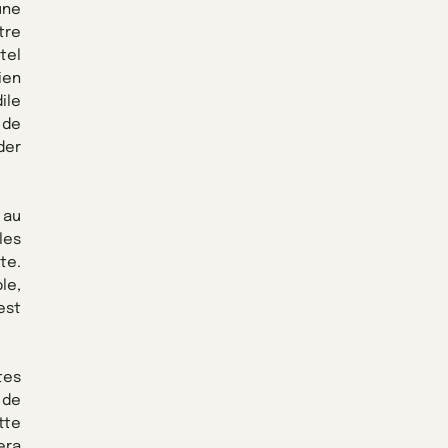
une
tre
tel
ien
ile
 de
der
 au
les
te.
le,
est
tes
 de
tte
era