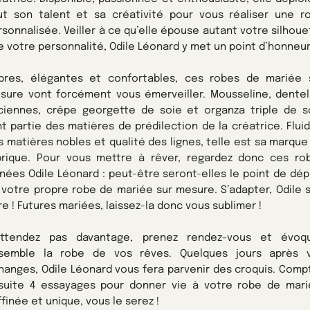
ut son talent et sa créativité pour vous réaliser une r
rsonnalisée. Veiller à ce qu’elle épouse autant votre silhoue
e votre personnalité, Odile Léonard y met un point d’honneur
bres, élégantes et confortables, ces robes de mariée 
sure vont forcément vous émerveiller. Mousseline, dentel
ciennes, crêpe georgette de soie et organza triple de s
nt partie des matières de prédilection de la créatrice. Fluid
s matières nobles et qualité des lignes, telle est sa marque
brique. Pour vous mettre à rêver, regardez donc ces ro
gnées Odile Léonard : peut-être seront-elles le point de dép
 votre propre robe de mariée sur mesure. S’adapter, Odile s
re ! Futures mariées, laissez-la donc vous sublimer !
attendez pas davantage, prenez rendez-vous et évoq
semble la robe de vos rêves. Quelques jours après 
hanges, Odile Léonard vous fera parvenir des croquis. Comp
suite 4 essayages pour donner vie à votre robe de mari
finée et unique, vous le serez !