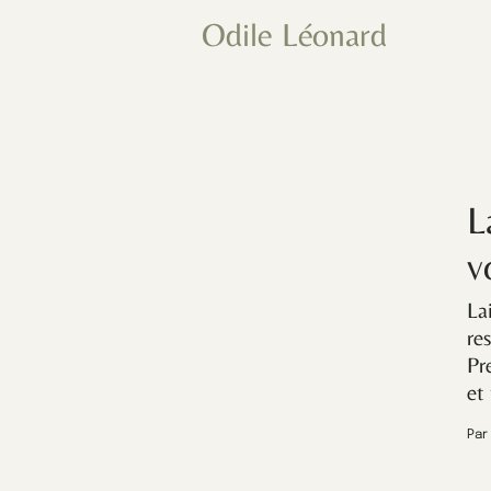
Odile Léonard
L
v
La
re
Pr
et 
Par