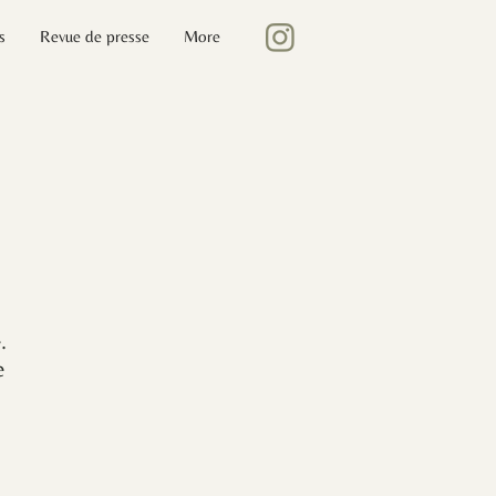
s
Revue de presse
More
.
e